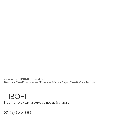
додому
ВИШИТІ БЛУЗИ
Розкішна Біла/Помаранчева/Фіолетова Жіноча Блуза Півонії Юлія Магдич
ПІВОНІЇ
Повністю вишита блуза з шовк-батисту
₴55,022.00