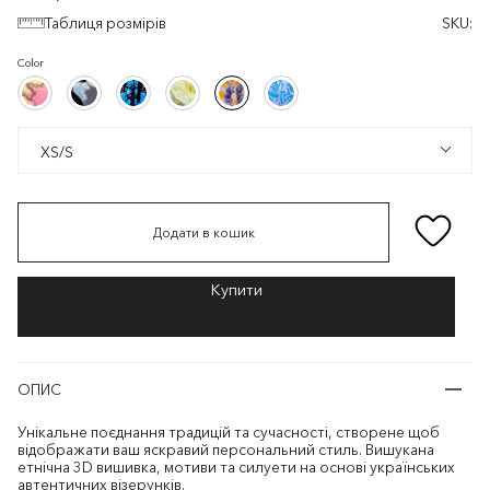
Таблиця розмірів
SKU:
Color
Кораловий/
Чорний/
Чорний/
Світло-
Білий/
Білий/
Кораловий/
Чорний/
Чорний/
Світло-
Білий/
Білий/
Різнокольоровий
Різнокольоровий
Блакитний
жовтий/
Помаранчевий/
Блакитний
Ліловий
Фіолетовий
Різнокольоровий
Різнокольоровий
Блакитний
жовтий/
Помаранчевий/
Блакитний
Ліловий
Фіолетовий
XS/S
XS/S
Додати в кошик
ОПИС
Унікальне поєднання традицій та сучасності, створене щоб
відображати ваш яскравий персональний стиль. Вишукана
етнічна 3D вишивка, мотиви та силуети на основі українських
автентичних візерунків.