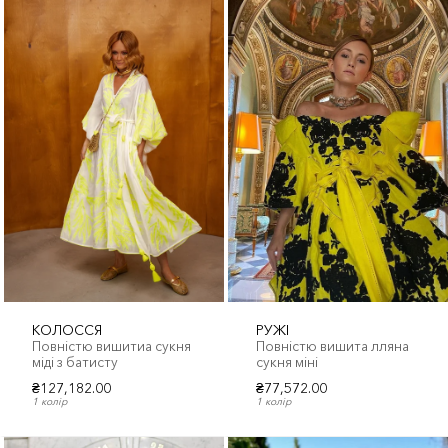
КОЛОССЯ
РУЖІ
Повністю вишитиа сукня
Повністю вишита лляна
міді з батисту
сукня міні
₴127,182.00
₴77,572.00
1 колір
1 колір