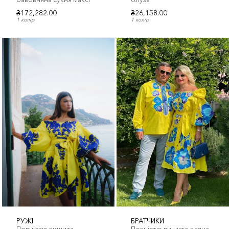
₴172,282.00
₴26,158.00
1 колір
1 колір
РУЖІ
БРАТЧИКИ