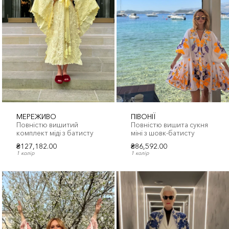
МЕРЕЖИВО
ПІВОНІЇ
Повністю вишитий
Повністю вишита сукня
комплект міді з батисту
міні з шовк-батисту
₴127,182.00
₴86,592.00
1 колір
1 колір