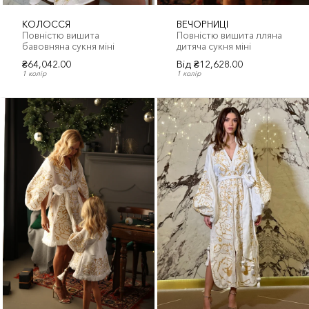
КОЛОССЯ
ВЕЧОРНИЦІ
Повністю вишита
Повністю вишита лляна
бавовняна сукня міні
дитяча сукня міні
₴64,042.00
Від
₴12,628.00
1 колір
1 колір