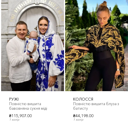
РУЖІ
КОЛОССЯ
Повністю вишита
Повністю вишита блуза з
бавовняна сукня міді
батисту
₴115,907.00
₴44,198.00
1 колір
1 колір