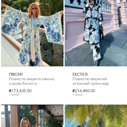
ПІВОНІЇ
ЕКСТАЗІ
Повністю вишите кімоно
Повністю вишитий
з шовк-батисту
атласний тренч міді
₴173,635.00
₴216,480.00
1 колір
1 колір