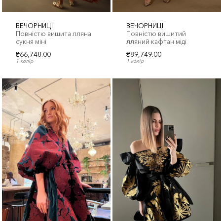
ВЕЧОРНИЦІ
ВЕЧОРНИЦІ
Повністю вишита лляна
Повністю вишитий
сукня міні
лляний кафтан міді
₴66,748.00
₴89,749.00
1 колір
1 колір