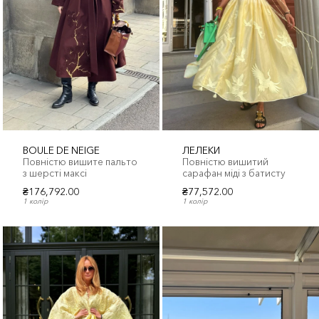
BOULE DE NEIGE
ЛЕЛЕКИ
Повністю вишите пальто
Повністю вишитий
з шерсті максі
сарафан міді з батисту
₴176,792.00
₴77,572.00
1 колір
1 колір