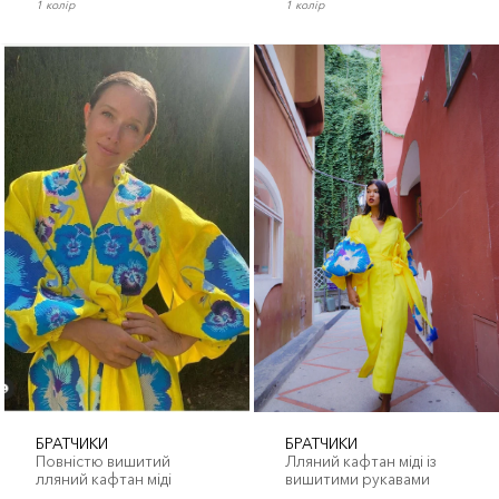
1 колір
1 колір
БРАТЧИКИ
БРАТЧИКИ
Повністю вишитий
Лляний кафтан міді із
лляний кафтан міді
вишитими рукавами