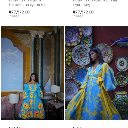
Повністю вишита
Повністю вишита лляна
бавовняна сукня міні
сукня міді
₴77,572.00
₴77,572.00
1 колір
1 колір