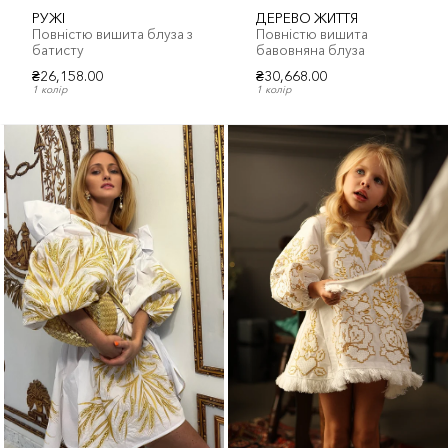
РУЖІ
ДЕРЕВО ЖИТТЯ
Повністю вишита блуза з
Повністю вишита
батисту
бавовняна блуза
₴26,158.00
₴30,668.00
1 колір
1 колір