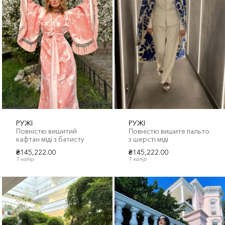
РУЖІ
РУЖІ
Повністю вишитий
Повністю вишите пальто
кафтан міді з батисту
з шерсті міді
₴145,222.00
₴145,222.00
1 колір
1 колір