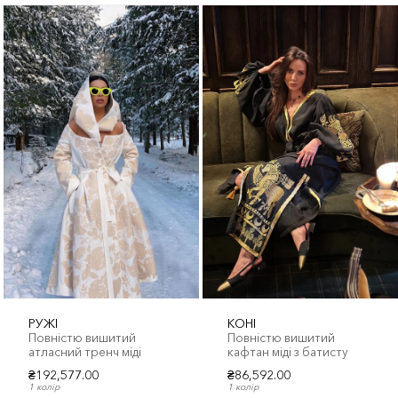
РУЖІ
КОНІ
Повністю вишитий
Повністю вишитий
атласний тренч міді
кафтан міді з батисту
₴192,577.00
₴86,592.00
1 колір
1 колір