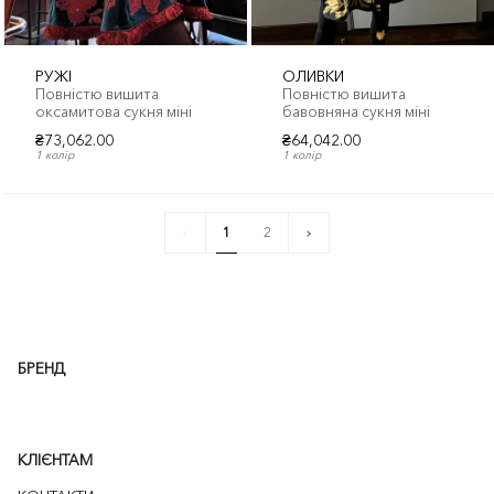
РУЖІ
ОЛИВКИ
Повністю вишита
Повністю вишита
оксамитова сукня міні
бавовняна сукня міні
₴73,062.00
₴64,042.00
1 колір
1 колір
1
Next
1
2
»
БРЕНД
КЛІЄНТАМ