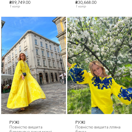
₴89,749.00
₴30,668.00
1 колір
1 колір
РУЖІ
РУЖІ
Повністю вишита
Повністю вишита лляна
бавовняна сукня максі
блуза