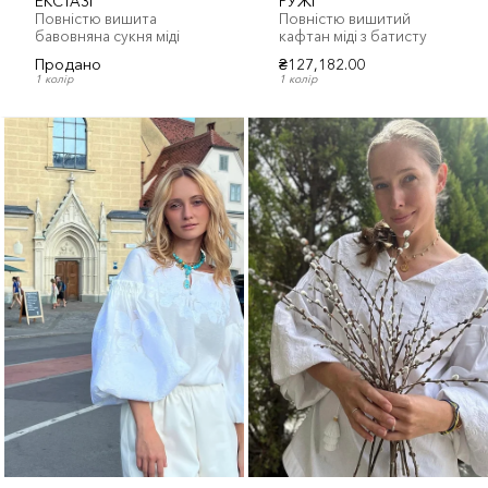
ЕКСТАЗІ
РУЖІ
Повністю вишита
Повністю вишитий
бавовняна сукня міді
кафтан міді з батисту
Продано
₴127,182.00
1 колір
1 колір