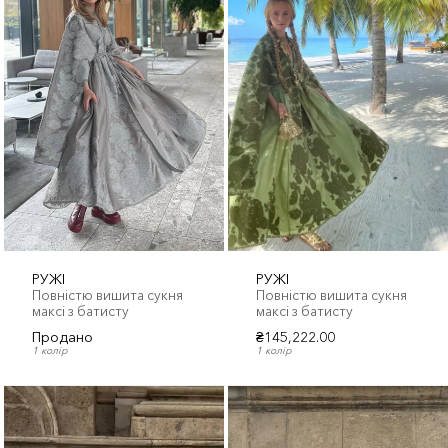
РУЖІ
РУЖІ
Повністю вишита сукня
Повністю вишита сукня
максі з батисту
максі з батисту
Продано
₴145,222.00
1 колір
1 колір