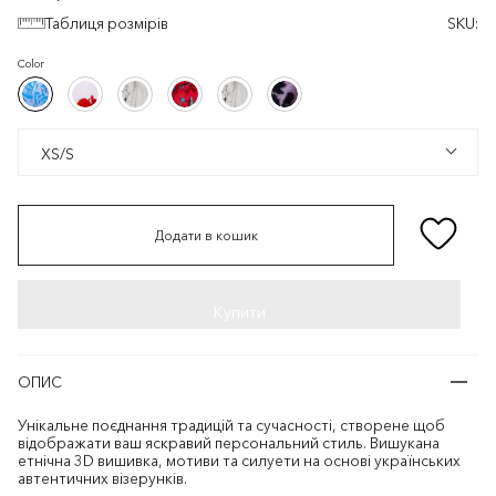
Таблиця розмірів
SKU:
Color
Білий/
Білий/
Білий/
Червоний
Білий/
Ліловий/
Білий/
Білий/
Білий/
Червоний
Білий/
Ліловий/
Синій
Червоний
Білий
Білий
Чорний
Синій
Червоний
Білий
Білий
Чорний
XS/S
XS/S
Додати в кошик
ОПИС
Унікальне поєднання традицій та сучасності, створене щоб
відображати ваш яскравий персональний стиль. Вишукана
етнічна 3D вишивка, мотиви та силуети на основі українських
автентичних візерунків.