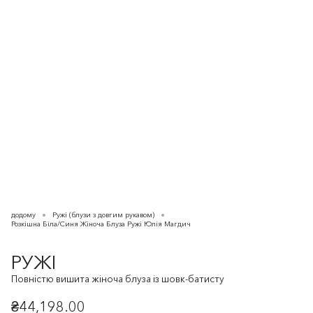
додому
Ружі (блузи з довгим рукавом)
Розкішна Біла/Синя Жіноча Блуза Ружі Юлія Магдич
РУЖІ
Повністю вишита жіноча блуза із шовк-батисту
₴44,198.00