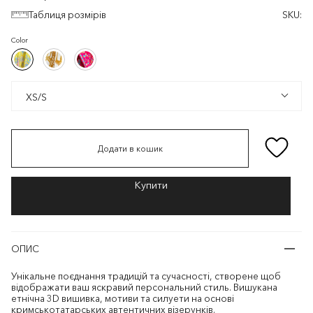
Таблиця розмірів
SKU:
Color
Жовтий/
Білий/
Фуксія/
Жовтий/
Білий/
Фуксія/
Різнокольоровий
Золотистий
Різнокольоровий
Різнокольоровий
Золотистий
Різнокольоровий
XS/S
XS/S
Додати в кошик
ОПИС
Унікальне поєднання традицій та сучасності, створене щоб
відображати ваш яскравий персональний стиль. Вишукана
етнічна 3D вишивка, мотиви та силуети на основі
кримськотатарських автентичних візерунків.