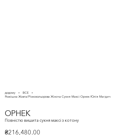
додому
ВСЕ
Розкішна Жовта/Різнокольорова Жіноча Сукня Максі Орнек Юлія Магдич
ОРНЕК
Повністю вишита сукня максі з котону
₴216,480.00