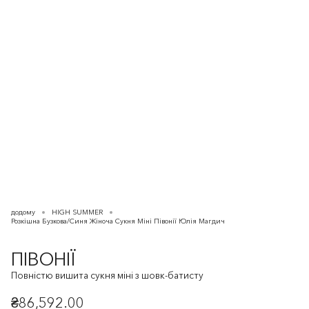
додому
HIGH SUMMER
Розкішна Бузкова/Синя Жіноча Сукня Міні Півонії Юлія Магдич
ПІВОНІЇ
Повністю вишита сукня міні з шовк-батисту
₴86,592.00