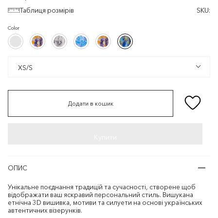
Таблиця розмірів
SKU:
Color
Чорний/
Білий/
Білий/
Білий/
Білий/
Бузковий/
Чорний/
Білий/
Білий/
Білий/
Білий/
Бузковий/
Сірий
Помаранчевий/
Сірий
Блакитний
Помаранчевий/
Синій
Фіолетовий
Фіолетовий
Сірий
Помаранчевий/
Сірий
Блакитний
Помаранчевий/
Синій
Фіолетовий
Фіолетовий
XS/S
XS/S
Додати в кошик
ОПИС
Унікальне поєднання традицій та сучасності, створене щоб
відображати ваш яскравий персональний стиль. Вишукана
етнічна 3D вишивка, мотиви та силуети на основі українських
автентичних візерунків.