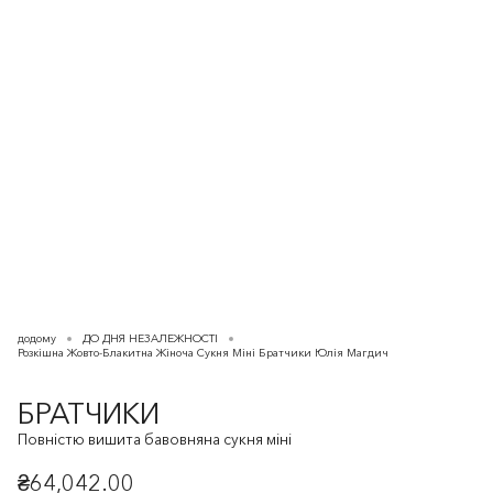
додому
ДО ДНЯ НЕЗАЛЕЖНОСТІ
Розкішна Жовто-Блакитна Жіноча Сукня Міні Братчики Юлія Магдич
БРАТЧИКИ
Повністю вишита бавовняна сукня міні
₴64,042.00