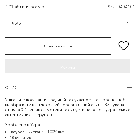
Таблиця розмірів
SKU:
0404101
XS/S
XS/S
Додати в кошик
ОПИС
Унікальне поєднання традицій та сучасності, створене щоб
відображати ваш яскравий персональний стиль. Вишукана
етнічна 3D вишивка, мотиви та силуети на основі українських
автентичних візерунків.
Зроблено в Україні з
натуральних тканин (100% льон)
18 км ниток