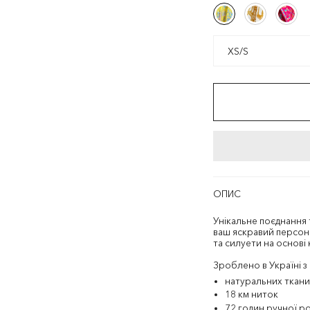
Жовтий/
Білий/
Фуксія/
Жовтий/
Білий/
Фуксі
Різнокольоровий
Золотистий
Різнокол
Різнокольоровий
Золотистий
Різн
XS/S
XS/S
ОПИС
Унікальне поєднання 
ваш яскравий персон
та силуети на основі
Зроблено в Україні з
натуральних ткани
18 км ниток
72 годин ручної р