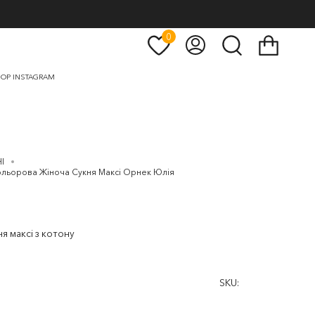
0
Кошик
Мій
Пошук
рахунок
OP INSTAGRAM
І
ольорова Жіноча Сукня Максі Орнек Юлія
я максі з котону
SKU: