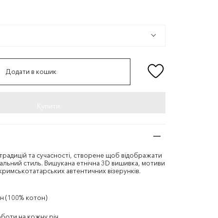
я/
ьоровий
окольоровий
Додати в кошик
традицій та сучасності, створене щоб відображати
альний стиль. Вишукана етнічна 3D вишивка, мотиви
 кримськотатарських автентичних візерунків.
н (100% котон)
оботи на кожну річ.