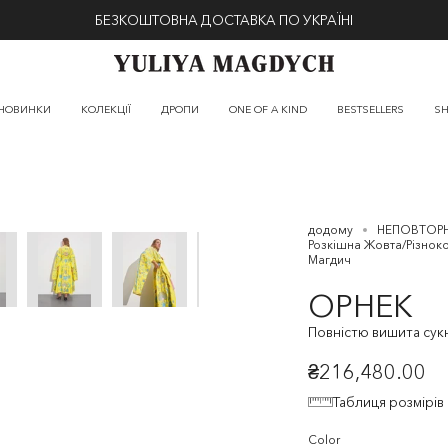
БЕЗКОШТОВНА ДОСТАВКА ПО УКРАЇНІ
НОВИНКИ
КОЛЕКЦІЇ
ДРОПИ
ONE OF A KIND
BESTSELLERS
SH
додому
НЕПОВТОРН
Розкішна Жовта/Різнок
Магдич
ОРНЕК
Повністю вишита сукн
₴216,480.00
Таблиця розмірів
Color