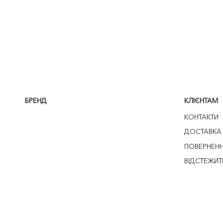
БРЕНД
КЛІЄНТАМ
КОНТАКТИ
ДОСТАВКА
ПОВЕРНЕН
ВІДСТЕЖИТ
© YULIYA MAGDYCH UA 2026
УМОВИ ВИКОРИСТАННЯ
ПОЛІТИКА КО