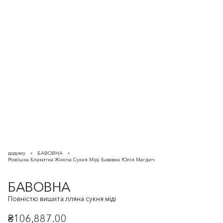
додому
БАВОВНА
Розкішна Блакитна Жіноча Сукня Міді Бавовна Юлія Магдич
БАВОВНА
Повністю вишита лляна сукня міді
₴106,887.00