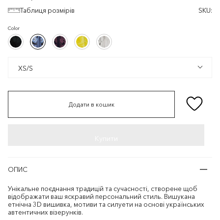
Таблиця розмірів
SKU:
Color
Чорний/
Блакитний/
Бордовий/
Жовтий/
Білий/
Чорний/
Блакитний/
Бордовий/
Жовтий/
Білий/
Чорний
Блакитний
Бордовий
Жовтий
Білий
Чорний
Блакитний
Бордовий
Жовтий
Білий
XS/S
XS/S
Додати в кошик
ОПИС
Унікальне поєднання традицій та сучасності, створене щоб
відображати ваш яскравий персональний стиль. Вишукана
етнічна 3D вишивка, мотиви та силуети на основі українських
автентичних візерунків.