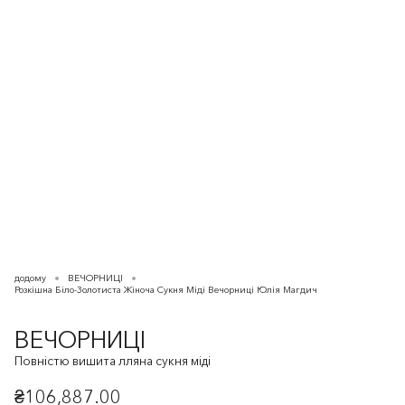
додому
ВЕЧОРНИЦІ
Розкішна Біло-Золотиста Жіноча Сукня Міді Вечорниці Юлія Магдич
ВЕЧОРНИЦІ
Повністю вишита лляна сукня міді
₴106,887.00