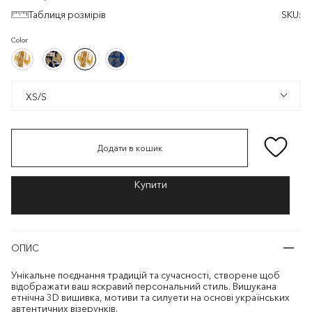
Таблиця розмірів
SKU:
Color
Білий/
Чорний/
Білий/
Синій/
Білий/
Чорний/
Білий/
Синій/
Золотистий
Золотистий
Золотистий
Золотистий
Золотистий
Золотистий
Золотистий
Золотистий
XS/S
XS/S
Додати в кошик
ОПИС
Унікальне поєднання традицій та сучасності, створене щоб
відображати ваш яскравий персональний стиль. Вишукана
етнічна 3D вишивка, мотиви та силуети на основі українських
автентичних візерунків.