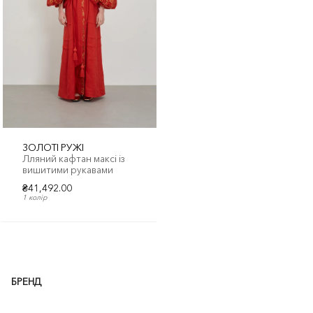
ЗОЛОТІ РУЖІ
Лляний кафтан максі із
вишитими рукавами
₴41,492.00
1 колір
БРЕНД