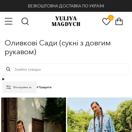
БЕЗКОШТОВНА ДОСТАВКА ПО УКРАЇНІ
0
Кош
Пошук
Оливкові Сади (сукні з довгим
рукавом)
Фільтрувати за
4 Продуктів