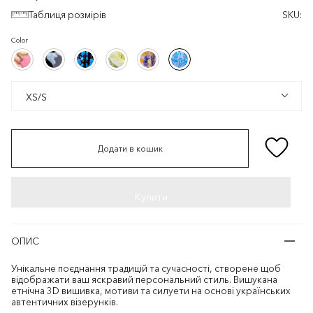
Таблиця розмірів
SKU:
Color
Кораловий/
Чорний/
Чорний/
Світло-
Білий/
Білий/
Кораловий/
Чорний/
Чорний/
Світло-
Білий/
Білий/
Різнокольоровий
Різнокольоровий
Блакитний
жовтий/
Помаранчевий/
Блакитний
Ліловий
Фіолетовий
Різнокольоровий
Різнокольоровий
Блакитний
жовтий/
Помаранчевий/
Блакитний
Ліловий
Фіолетовий
XS/S
XS/S
Додати в кошик
ОПИС
Унікальне поєднання традицій та сучасності, створене щоб
відображати ваш яскравий персональний стиль. Вишукана
етнічна 3D вишивка, мотиви та силуети на основі українських
автентичних візерунків.