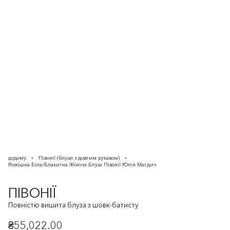
додому
Півонії (блузи з довгим рукавом)
Розкішна Біла/Блакитна Жіноча Блуза Півонії Юлія Магдич
ПІВОНІЇ
Повністю вишита блуза з шовк-батисту
₴55,022.00