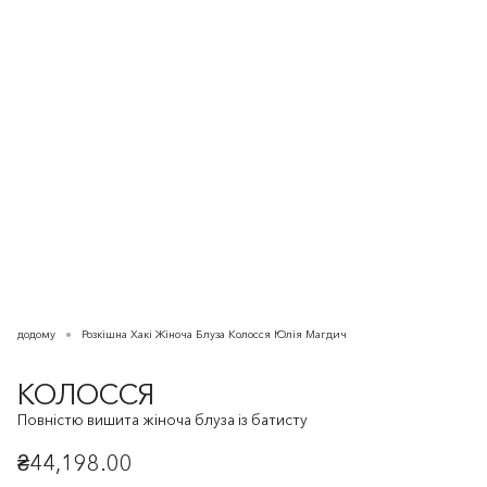
додому
Розкішна Хакі Жіноча Блуза Колосся Юлія Магдич
КОЛОССЯ
Повністю вишита жіноча блуза із батисту
₴44,198.00