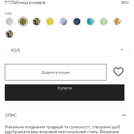
Таблиця розмірів
SKU:
Color
Білий/
Хакі/
Чорний/
Жовтий/
Світло-
Синій/
Бірюзовий/
Зелений/
Білий/
Білий/
Хакі/
Чорний/
Жовтий/
Світло-
Синій/
Бірюзовий/
Зелений/
Білий/
Білий
Хакі
Золотистий
Жовтий
блакитний/
Золотистий
Бірюзовий
Золотистий
Золотистий
Сріблястий
Білий
Хакі
Золотистий
Жовтий
блакитний/
Золотистий
Бірюзовий
Золотистий
Золотис
Чорний/
Сріблястий
Чорний/
Золотистий
Золотистий
XS/S
XS/S
Додати в кошик
ОПИС
Унікальне поєднання традицій та сучасності, створене щоб
відображати ваш яскравий персональний стиль. Вишукана