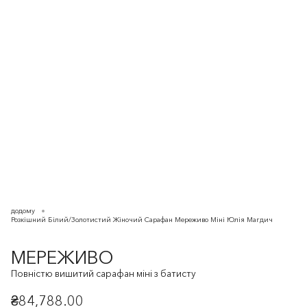
додому
Розкішний Білий/Золотистий Жіночий Сарафан Мереживо Міні Юлія Магдич
МЕРЕЖИВО
Повністю вишитий сарафан міні з батисту
₴84,788.00