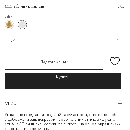
Таблиця розмірів
SKU:
Color
Білий/
Світло-
Білий/
Світло-
Золотистий
рожевий/
Зелений
Золотистий
рожевий/
Зелений
34
34
Додати в кошик
ОПИС
Унікальне поєднання традицій та сучасності, створене щоб
відображати ваш яскравий персональний стиль. Вишукана
етнічна 3D вишивка, мотиви та силуети на основі українських
автентичних візерунків.