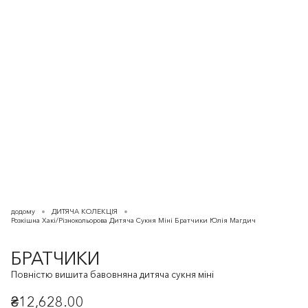
додому
ДИТЯЧА КОЛЕКЦІЯ
Розкішна Хакі/Різнокольорова Дитяча Сукня Міні Братчики Юлія Магдич
БРАТЧИКИ
Повністю вишита бавовняна дитяча сукня міні
₴12,628.00