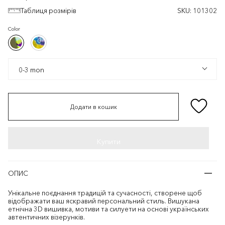
Таблиця розмірів
SKU:
101302
Color
Хакі/
Жовтий/
Хакі/
Жовтий/
Різнокольоровий
Синій
Різнокольоровий
Синій
0-3 mon
0-3 mon
Додати в кошик
ОПИС
Унікальне поєднання традицій та сучасності, створене щоб
відображати ваш яскравий персональний стиль. Вишукана
етнічна 3D вишивка, мотиви та силуети на основі українських
автентичних візерунків.