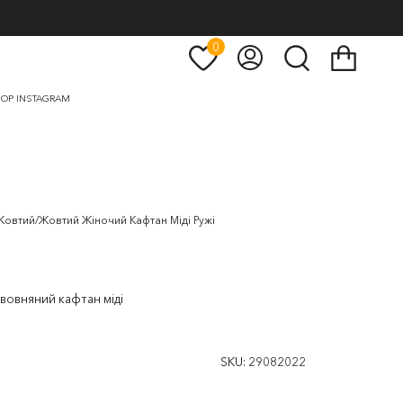
0
Кошик
Мій
Пошук
рахунок
OP INSTAGRAM
Жовтий/Жовтий Жіночий Кафтан Міді Ружі
вовняний кафтан міді
SKU:
29082022