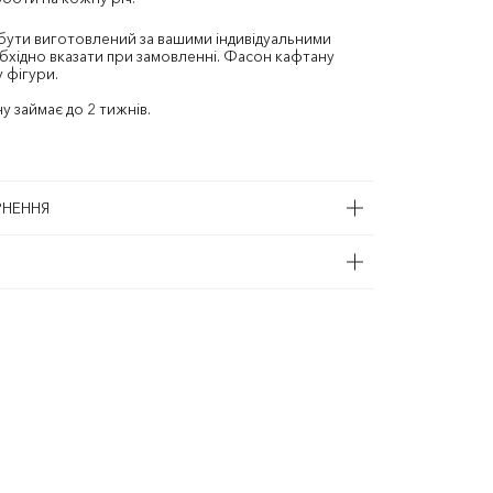
ути виготовлений за вашими індивідуальними
бхідно вказати при замовленні. Фасон кафтану
 фігури.
 займає до 2 тижнів.
РНЕННЯ