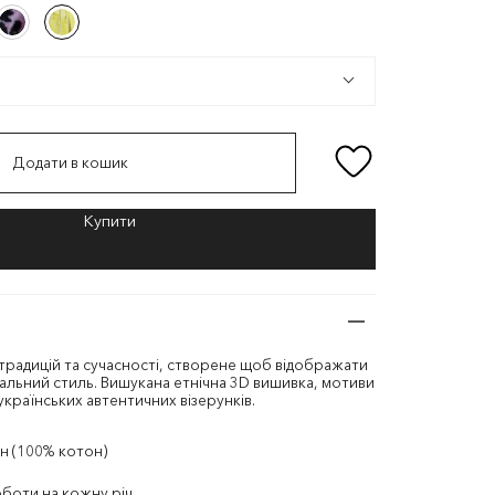
Ліловий/
Пастельний
ий/
Ліловий/
Пастельний
Чорний
Жовтий/
Жовтий
Чорний
Жовтий/
Жовтий
Додати в кошик
традицій та сучасності, створене щоб відображати
альний стиль. Вишукана етнічна 3D вишивка, мотиви
українських автентичних візерунків.
н (100% котон)
оботи на кожну річ.