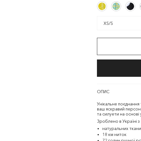
Жовтий/
Світло
Чорний/
Жовтий/
Світло
Чорн
Жовтий
Блакитний/
Білий
Пастельний
Жовтий
Блакитний/
Білий
Жовтий
Пастельний
XS/S
XS/S
Жовтий
ОПИС
Унікальне поєднання 
ваш яскравий персон
та силуети на основі 
Зроблено в Україні з
натуральних ткани
18 км ниток
72 годин ручної р