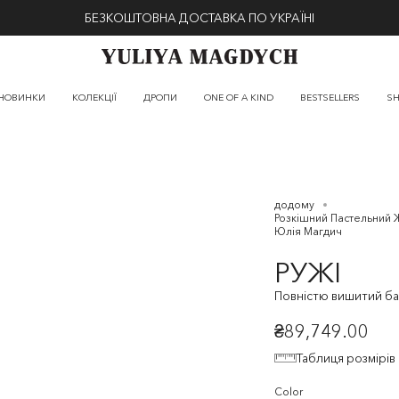
БЕЗКОШТОВНА ДОСТАВКА ПО УКРАЇНІ
НОВИНКИ
КОЛЕКЦІЇ
ДРОПИ
ONE OF A KIND
BESTSELLERS
SH
додому
Розкішний Пастельний 
Юлія Магдич
РУЖІ
Повністю вишитий ба
₴89,749.00
Таблиця розмірів
Color